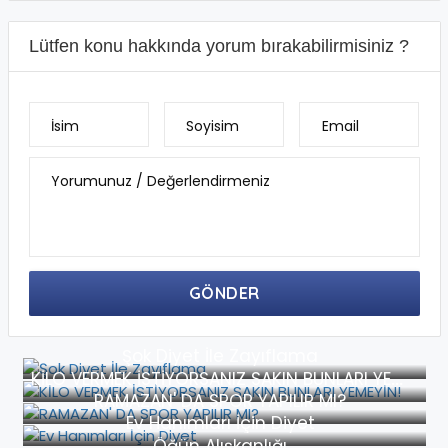
Lütfen konu hakkında yorum bırakabilirmisiniz ?
İsim
Soyisim
Email
Yorumunuz / Değerlendirmeniz
GÖNDER
Şok Diyet İle Zayıflama
KİLO VERMEK İSTİYORSANIZ SAKIN BUNLARI YEMEYİN!
RAMAZAN' DA SPOR YAPILIR MI?
Ev Hanımları İçin Diyet
Öğün Alışkanlığı