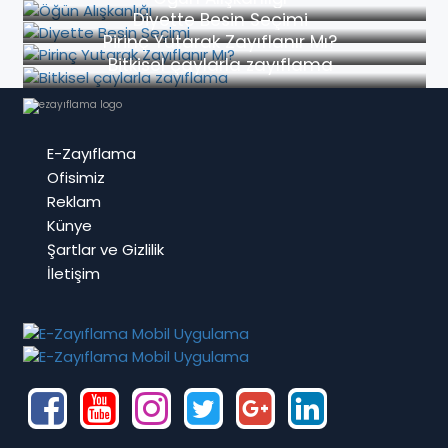
Diyette Besin Seçimi
Pirinç Yutarak Zayıflanır Mı?
Bitkisel çaylarla zayıflama
E-Zayıflama
Ofisimiz
Reklam
Künye
Şartlar ve Gizlilik
İletişim