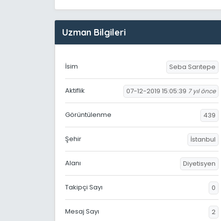
Uzman Bilgileri
İsim
Seba Sarıtepe
Aktiflik
07-12-2019 15:05:39
7 yıl önce
Görüntülenme
439
Şehir
İstanbul
Alanı
Diyetisyen
Takipçi Sayı
0
Mesaj Sayı
2